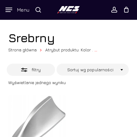
Skip
Wyszukiwarka
Menu
Close
to
produktów
Twój koszyk
search
Close
account
Cart
Filters
main
content
Srebrny
Strona główna
Atrybut produktu: Kolor
...
Srebrny
filtry
Sortuj wg popularności
Wyświetlanie jednego wyniku