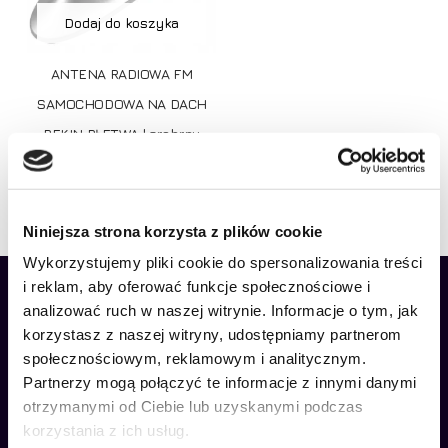
Dodaj do koszyka
ANTENA RADIOWA FM
SAMOCHODOWA NA DACH
REKIN PŁETWA | srebrny
45,00
zł
Niniejsza strona korzysta z plików cookie
Wykorzystujemy pliki cookie do spersonalizowania treści
i reklam, aby oferować funkcje społecznościowe i
Brak produktów w koszyku.
analizować ruch w naszej witrynie. Informacje o tym, jak
korzystasz z naszej witryny, udostępniamy partnerom
Idź do sklepu
społecznościowym, reklamowym i analitycznym.
Partnerzy mogą połączyć te informacje z innymi danymi
otrzymanymi od Ciebie lub uzyskanymi podczas
Jeżeli mają Państwo jakiekolwiek wątpliwości lub pytania
korzystania z ich usług.
związane z naszymi produktami, to zapraszamy do kontaktu!