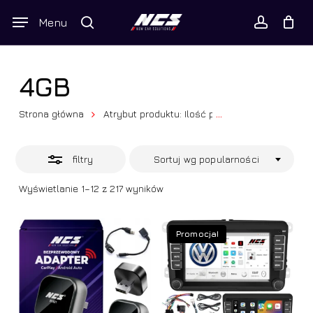
Skip
Wyszukiwarka
Menu
Close
to
produktów
Twój koszyk
search
Close
account
Cart
Filters
main
content
4GB
Strona główna
Atrybut produktu: Ilość pamięci RAM
...
4GB
filtry
Sortuj wg popularności
Posortowane
Wyświetlanie 1–12 z 217 wyników
według
popularności
Promocja!