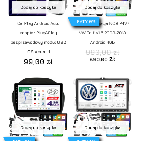
Dodaj do koszyka
Dodaj do koszyka
RATY 0%
CarPlay Android Auto
Radio Nawigacja NCS P4V7
adapter Plug&Play
VW Golf VI 6 2008-2013
bezprzewodowy moduł USB
Android 4GB
Pierw
990,00
zł
iOS Android
cena
Aktualn
zł
890,00
99,00
zł
wynosi
cena
990,00
wynosi:
890,00 
Dodaj do koszyka
Dodaj do koszyka