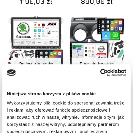
1190,00
zł
890,00
zł
Dodaj do koszyka
Dodaj do koszyka
RATY 0%
RATY 0%
Radio Nawigacja NCS P4V9
Radio Nawigacja NCS D9
Skoda Octavia II 2 2004-
Nissan Qashqai 2007-2013
Niniejsza strona korzysta z plików cookie
2013 Android 4GB
Android 4GB LTE 9″
Wykorzystujemy pliki cookie do spersonalizowania treści
890,00
zł
1190,00
zł
i reklam, aby oferować funkcje społecznościowe i
Brak produktów w koszyku.
analizować ruch w naszej witrynie. Informacje o tym, jak
korzystasz z naszej witryny, udostępniamy partnerom
Promocja!
Idź do sklepu
społecznościowym, reklamowym i analitycznym.