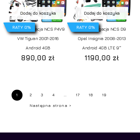
Dodaj do koszyka
Dodaj do koszyka
RATY 0%
RATY 0%
Radio Nawigacja NCS P4V9
Radio Nawigacja NCS D9
VW Tiguan 2007-2016
Opel Insignia 2008-2013
Android 4GB
Android 4GB LTE 9″
890,00
zł
1190,00
zł
1
2
3
4
…
17
18
19
Następna strona >