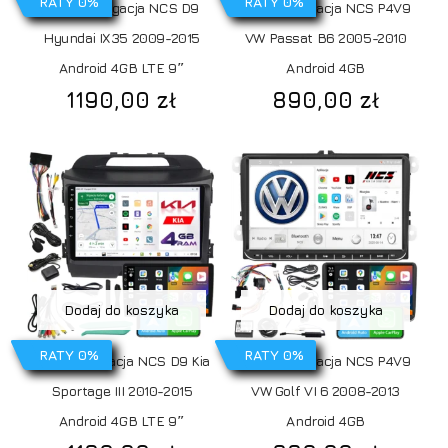
RATY 0%
RATY 0%
Radio Nawigacja NCS D9
Radio Nawigacja NCS P4V9
Hyundai IX35 2009-2015
VW Passat B6 2005-2010
Android 4GB LTE 9″
Android 4GB
1190,00
zł
890,00
zł
Dodaj do koszyka
Dodaj do koszyka
RATY 0%
RATY 0%
Radio Nawigacja NCS D9 Kia
Radio Nawigacja NCS P4V9
Sportage III 2010-2015
VW Golf VI 6 2008-2013
Android 4GB LTE 9″
Android 4GB